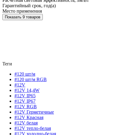
Расчетная световая эффективность, лм/Вт
Гарантийный срок, год(а)
Место применения
Показать 9 товаров
Теги
#120 шт/м
#120 шт/м RGB
#12V
#12V 14,4W
#12V IP65
#12V IP67
#12V RGB
#12V Герметичные
#12V Красная
#12V белая
#12V тепло-белая
#12V холодно-белая