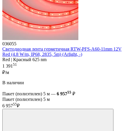
036055
Светодиодная лента герметичная RTW-PFS-A60-11mm 12V
Red (4.8 W/m, IP68, 2835, 5m) (Arlight, -)
Red | Красный 625 nm
51
1 391
₽/м
В наличии
55
Пакет (полиэтилен) 5 м —
6 957
₽
Пакет (полиэтилен) 5 м
55
6 957
₽