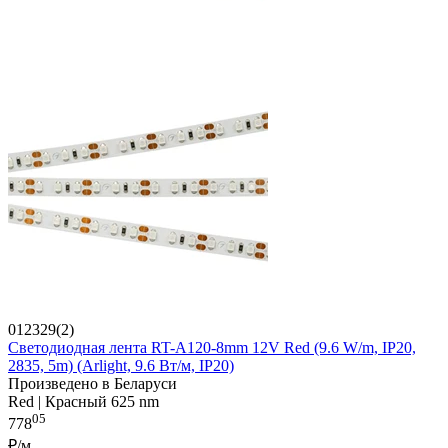
012329(2)
Светодиодная лента RT-A120-8mm 12V Red (9.6 W/m, IP20,
2835, 5m) (Arlight, 9.6 Вт/м, IP20)
Произведено в Беларуси
Red | Красный 625 nm
05
778
₽/м