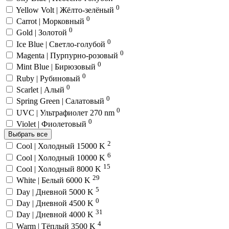
0
Yellow Volt | Жёлто-зелёный
0
Carrot | Морковный
0
Gold | Золотой
0
Ice Blue | Светло-голубой
0
Magenta | Пурпурно-розовый
0
Mint Blue | Бирюзовый
0
Ruby | Рубиновый
0
Scarlet | Алый
0
Spring Green | Салатовый
0
UVC | Ультрафиолет 270 nm
0
Violet | Фиолетовый
Выбрать все
2
Cool | Холодный 15000 K
6
Cool | Холодный 10000 K
15
Cool | Холодный 8000 K
29
White | Белый 6000 K
5
Day | Дневной 5000 K
0
Day | Дневной 4500 K
31
Day | Дневной 4000 K
4
Warm | Тёплый 3500 K