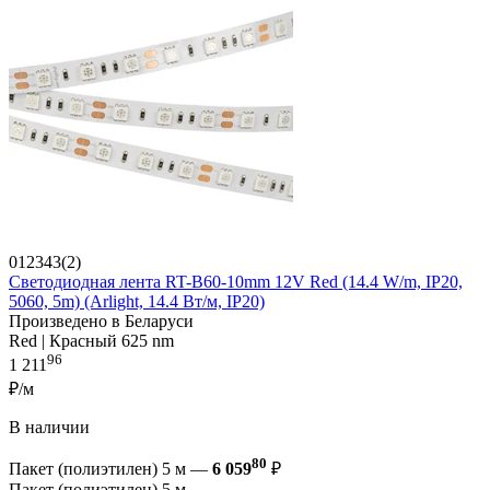
012343(2)
Светодиодная лента RT-B60-10mm 12V Red (14.4 W/m, IP20,
5060, 5m) (Arlight, 14.4 Вт/м, IP20)
Произведено в Беларуси
Red | Красный 625 nm
96
1 211
₽/м
В наличии
80
Пакет (полиэтилен) 5 м —
6 059
₽
Пакет (полиэтилен) 5 м