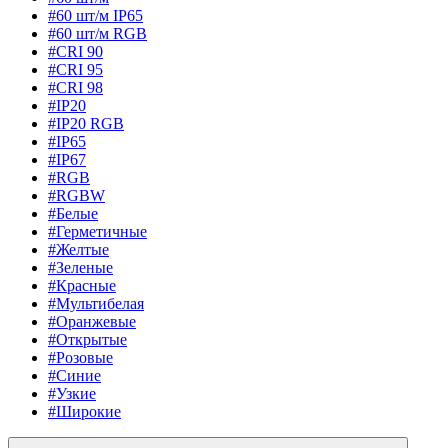
#60 шт/м IP65
#60 шт/м RGB
#CRI 90
#CRI 95
#CRI 98
#IP20
#IP20 RGB
#IP65
#IP67
#RGB
#RGBW
#Белые
#Герметичные
#Желтые
#Зеленые
#Красные
#Мультибелая
#Оранжевые
#Открытые
#Розовые
#Синие
#Узкие
#Широкие