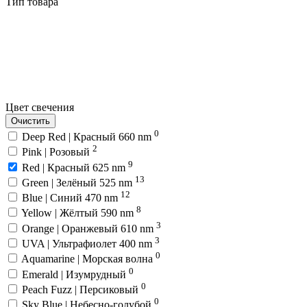
Тип товара
Цвет свечения
Очистить
0
Deep Red | Красный 660 nm
2
Pink | Розовый
9
Red | Красный 625 nm
13
Green | Зелёный 525 nm
12
Blue | Синий 470 nm
8
Yellow | Жёлтый 590 nm
3
Orange | Оранжевый 610 nm
3
UVA | Ультрафиолет 400 nm
0
Aquamarine | Морская волна
0
Emerald | Изумрудный
0
Peach Fuzz | Персиковый
0
Sky Blue | Небесно-голубой