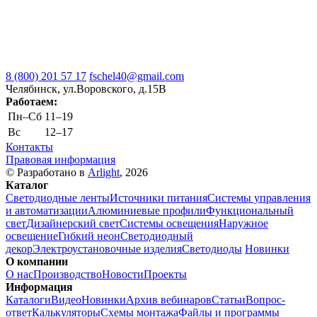
8 (800) 201 57 17
fschel40@gmail.com
Челябинск, ул.Воровского, д.15В
Работаем:
Пн–Cб
11–19
Вс
12–17
Контакты
Правовая информация
© Разработано в
Arlight
, 2026
Каталог
Светодиодные ленты
Источники питания
Системы управления
и автоматизации
Алюминиевые профили
Функциональный
свет
Дизайнерский свет
Системы освещения
Наружное
освещение
Гибкий неон
Светодиодный
декор
Электроустановочные изделия
Светодиоды
Новинки
О компании
О нас
Производство
Новости
Проекты
Информация
Каталоги
Видео
Новинки
Архив вебинаров
Статьи
Вопрос-
ответ
Калькуляторы
Схемы монтажа
Файлы и программы