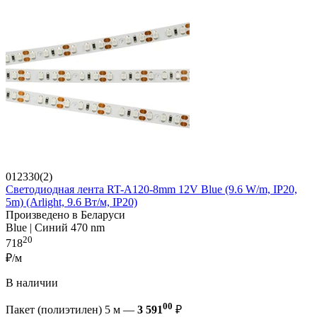
012330(2)
Светодиодная лента RT-A120-8mm 12V Blue (9.6 W/m, IP20,
5m) (Arlight, 9.6 Вт/м, IP20)
Произведено в Беларуси
Blue | Синий 470 nm
20
718
₽/м
В наличии
00
Пакет (полиэтилен) 5 м —
3 591
₽