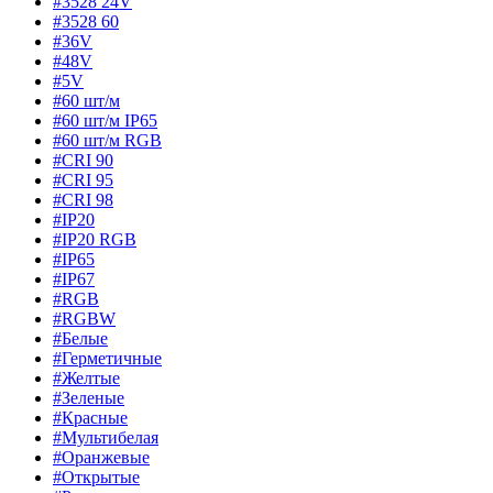
#3528 24V
#3528 60
#36V
#48V
#5V
#60 шт/м
#60 шт/м IP65
#60 шт/м RGB
#CRI 90
#CRI 95
#CRI 98
#IP20
#IP20 RGB
#IP65
#IP67
#RGB
#RGBW
#Белые
#Герметичные
#Желтые
#Зеленые
#Красные
#Мультибелая
#Оранжевые
#Открытые