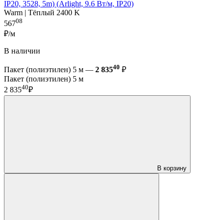
IP20, 3528, 5m) (Arlight, 9.6 Вт/м, IP20)
Warm | Тёплый 2400 K
08
567
₽/м
В наличии
40
Пакет (полиэтилен) 5 м —
2 835
₽
Пакет (полиэтилен) 5 м
40
2 835
₽
В корзину