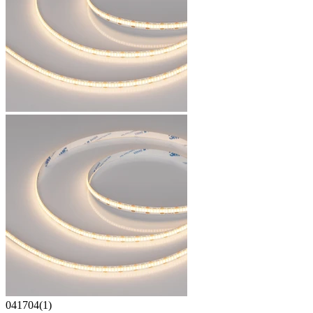
041704(1)