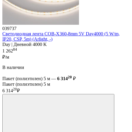
039737
Светодиодная лента COB-X360-8mm 5V Day4000 (5 W/m,
IP20, CSP, 5m) (Arlight, -)
Day | Дневной 4000 K
84
1 262
₽/м
В наличии
20
Пакет (полиэтилен) 5 м —
6 314
₽
Пакет (полиэтилен) 5 м
20
6 314
₽