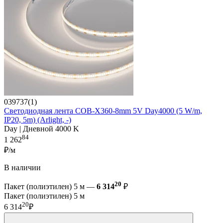
039737(1)
Светодиодная лента COB-X360-8mm 5V Day4000 (5 W/m,
IP20, 5m) (Arlight, -)
Day | Дневной 4000 K
84
1 262
₽/м
В наличии
20
Пакет (полиэтилен) 5 м —
6 314
₽
Пакет (полиэтилен) 5 м
20
6 314
₽