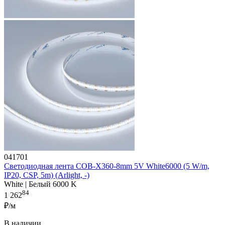
041701
Светодиодная лента COB-X360-8mm 5V White6000 (5 W/m,
IP20, CSP, 5m) (Arlight, -)
White | Белый 6000 K
84
1 262
₽/м
В наличии