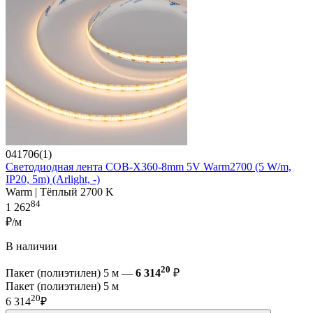
041706(1)
Светодиодная лента COB-X360-8mm 5V Warm2700 (5 W/m,
IP20, 5m) (Arlight, -)
Warm | Тёплый 2700 K
84
1 262
₽/м
В наличии
20
Пакет (полиэтилен) 5 м —
6 314
₽
Пакет (полиэтилен) 5 м
20
6 314
₽