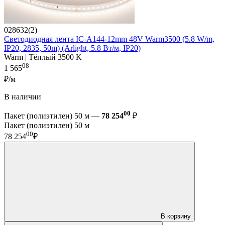
028632(2)
Светодиодная лента IC-A144-12mm 48V Warm3500 (5.8 W/m,
IP20, 2835, 50m) (Arlight, 5.8 Вт/м, IP20)
Warm | Тёплый 3500 K
08
1 565
₽/м
В наличии
00
Пакет (полиэтилен) 50 м —
78 254
₽
Пакет (полиэтилен) 50 м
00
78 254
₽
В корзину