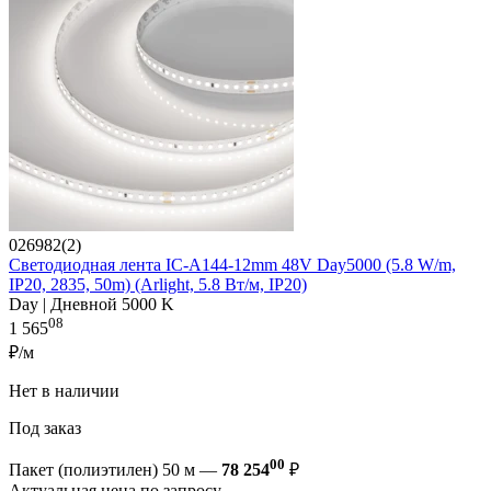
026982(2)
Светодиодная лента IC-A144-12mm 48V Day5000 (5.8 W/m,
IP20, 2835, 50m) (Arlight, 5.8 Вт/м, IP20)
Day | Дневной 5000 K
08
1 565
₽/м
Нет в наличии
Под заказ
00
Пакет (полиэтилен) 50 м —
78 254
₽
Актуальная цена по запросу