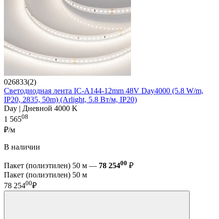
026833(2)
Светодиодная лента IC-A144-12mm 48V Day4000 (5.8 W/m,
IP20, 2835, 50m) (Arlight, 5.8 Вт/м, IP20)
Day | Дневной 4000 K
08
1 565
₽/м
В наличии
00
Пакет (полиэтилен) 50 м —
78 254
₽
Пакет (полиэтилен) 50 м
00
78 254
₽