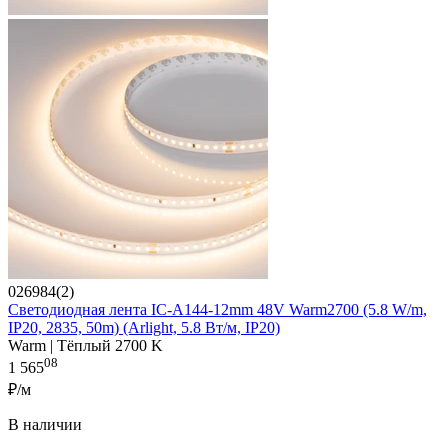
026984(2)
Светодиодная лента IC-A144-12mm 48V Warm2700 (5.8 W/m,
IP20, 2835, 50m) (Arlight, 5.8 Вт/м, IP20)
Warm | Тёплый 2700 K
08
1 565
₽/м
В наличии