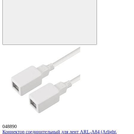
048890
Коннектор соединительный для лент ARL-A84 (Arlight,