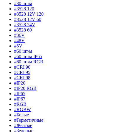
#30 шт/м
#3528 120
#3528 12V 120
#3528 12V 60
#3528 24V
#3528 60
#36V
#48V
#5V
#60 шт/м
#60 шт/м IP65
#60 шт/м RGB
#CRI 90
#CRI 95
#CRI 98
#IP20
#IP20 RGB
#IP65
#IP67
#RGB
#RGBW
#Белые
#Герметичные
#Желтые
#Зеленые