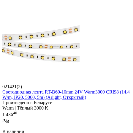
021421(2)
Светодиодная лента RT-B60-10mm 24V Warm3000 CRI98 (14.4
W/m, IP20, 5060, 5m) (Arlight, Открытый)
Произведено в Беларуси
Warm | Тёплый 3000 K
40
1 436
₽/м
В наличии