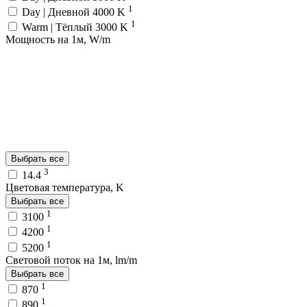
1
Day | Дневной 4000 K
1
Warm | Тёплый 3000 K
Мощность на 1м, W/m
Выбрать все
3
14.4
Цветовая температура, K
Выбрать все
1
3100
1
4200
1
5200
Световой поток на 1м, lm/m
Выбрать все
1
870
1
890