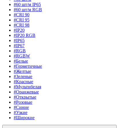
#60 шт/м IP65
#60 шт/м RGB
#CRI 90
#CRI 95
#CRI 98
#IP20
#IP20 RGB
#IP65
#IP67
#RGB
#RGBW
#Белые
#Герметичные
#Желтые
#Зеленые
#Красные
#Мультибелая
#Оранжевые
#Открытые
#Розовые
#Синие
#Узкие
#Широкие