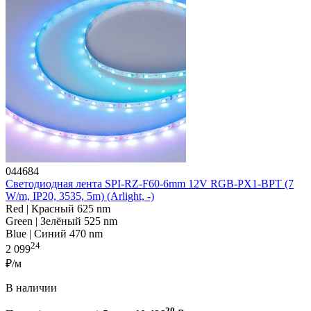
044684
Светодиодная лента SPI-RZ-F60-6mm 12V RGB-PX1-BPT (7
W/m, IP20, 3535, 5m) (Arlight, -)
Red | Красный 625 nm
Green | Зелёный 525 nm
Blue | Синий 470 nm
24
2 099
₽/м
В наличии
20