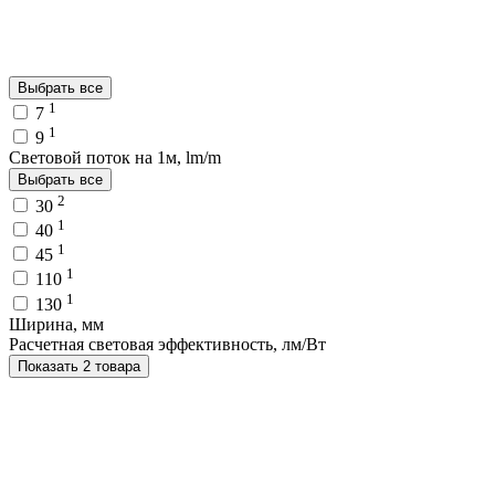
Выбрать все
1
7
1
9
Световой поток на 1м, lm/m
Выбрать все
2
30
1
40
1
45
1
110
1
130
Ширина, мм
Расчетная световая эффективность, лм/Вт
Показать 2 товара