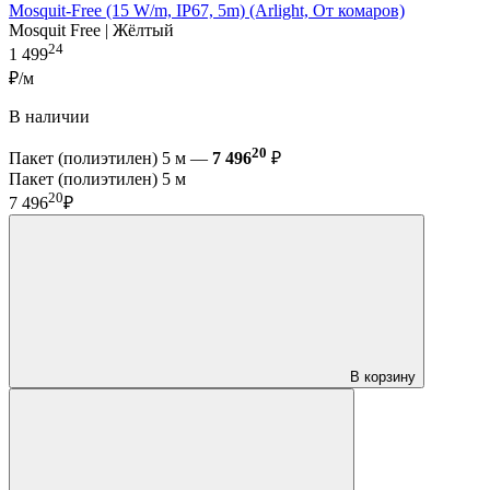
Mosquit-Free (15 W/m, IP67, 5m) (Arlight, От комаров)
Mosquit Free | Жёлтый
24
1 499
₽/м
В наличии
20
Пакет (полиэтилен) 5 м —
7 496
₽
Пакет (полиэтилен) 5 м
20
7 496
₽
В корзину