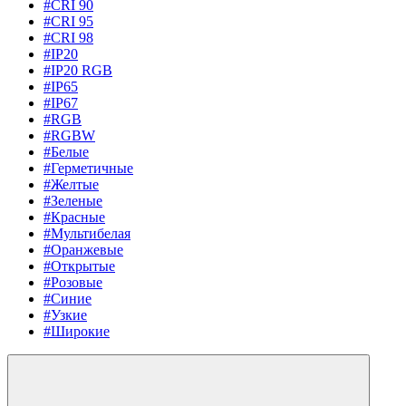
#CRI 90
#CRI 95
#CRI 98
#IP20
#IP20 RGB
#IP65
#IP67
#RGB
#RGBW
#Белые
#Герметичные
#Желтые
#Зеленые
#Красные
#Мультибелая
#Оранжевые
#Открытые
#Розовые
#Синие
#Узкие
#Широкие