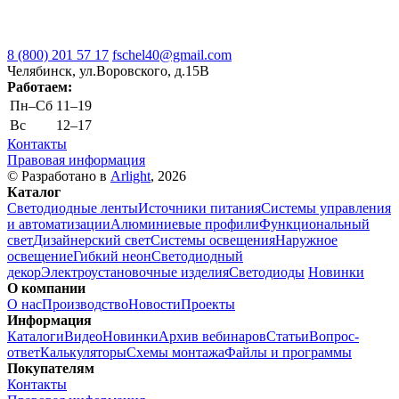
8 (800) 201 57 17
fschel40@gmail.com
Челябинск, ул.Воровского, д.15В
Работаем:
Пн–Cб
11–19
Вс
12–17
Контакты
Правовая информация
© Разработано в
Arlight
, 2026
Каталог
Светодиодные ленты
Источники питания
Системы управления
и автоматизации
Алюминиевые профили
Функциональный
свет
Дизайнерский свет
Системы освещения
Наружное
освещение
Гибкий неон
Светодиодный
декор
Электроустановочные изделия
Светодиоды
Новинки
О компании
О нас
Производство
Новости
Проекты
Информация
Каталоги
Видео
Новинки
Архив вебинаров
Статьи
Вопрос-
ответ
Калькуляторы
Схемы монтажа
Файлы и программы
Покупателям
Контакты