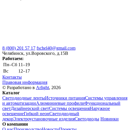
8 (800) 201 57 17
fschel40@gmail.com
Челябинск, ул.Воровского, д.15В
Работаем:
Пн–Cб
11–19
Вс
12–17
Контакты
Правовая информация
© Разработано в
Arlight
, 2026
Каталог
Светодиодные ленты
Источники питания
Системы управления
и автоматизации
Алюминиевые профили
Функциональный
свет
Дизайнерский свет
Системы освещения
Наружное
освещение
Гибкий неон
Светодиодный
декор
Электроустановочные изделия
Светодиоды
Новинки
О компании
О нас
Производство
Новости
Проекты