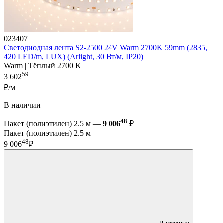
023407
Светодиодная лента S2-2500 24V Warm 2700K 59mm (2835,
420 LED/m, LUX) (Arlight, 30 Вт/м, IP20)
Warm | Тёплый 2700 K
59
3 602
₽/м
В наличии
48
Пакет (полиэтилен) 2.5 м —
9 006
₽
Пакет (полиэтилен) 2.5 м
48
9 006
₽