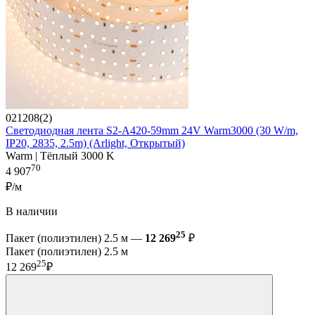
021208(2)
Светодиодная лента S2-A420-59mm 24V Warm3000 (30 W/m,
IP20, 2835, 2.5m) (Arlight, Открытый)
Warm | Тёплый 3000 K
70
4 907
₽/м
В наличии
25
Пакет (полиэтилен) 2.5 м —
12 269
₽
Пакет (полиэтилен) 2.5 м
25
12 269
₽