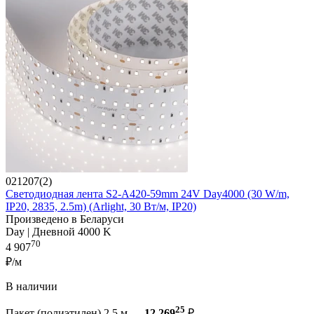
021207(2)
Светодиодная лента S2-A420-59mm 24V Day4000 (30 W/m,
IP20, 2835, 2.5m) (Arlight, 30 Вт/м, IP20)
Произведено в Беларуси
Day | Дневной 4000 K
70
4 907
₽/м
В наличии
25
Пакет (полиэтилен) 2.5 м —
12 269
₽