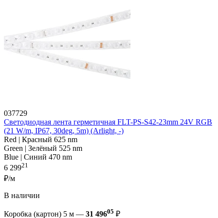
037729
Светодиодная лента герметичная FLT-PS-S42-23mm 24V RGB
(21 W/m, IP67, 30deg, 5m) (Arlight, -)
Red | Красный 625 nm
Green | Зелёный 525 nm
Blue | Синий 470 nm
21
6 299
₽/м
В наличии
05
Коробка (картон) 5 м —
31 496
₽