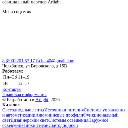
официальный партнер Arlight
Мы в соцсетях
8 (800) 201 57 17
fschel40@gmail.com
Челябинск, ул.Воровского, д.15В
Работаем:
Пн–Cб
11–19
Вс
12–17
Контакты
Правовая информация
© Разработано в
Arlight
, 2026
Каталог
Светодиодные ленты
Источники питания
Системы управления
и автоматизации
Алюминиевые профили
Функциональный
свет
Дизайнерский свет
Системы освещения
Наружное
освещение
Гибкий неон
Светодиодный