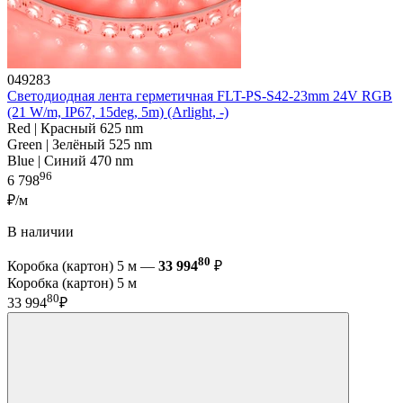
049283
Светодиодная лента герметичная FLT-PS-S42-23mm 24V RGB
(21 W/m, IP67, 15deg, 5m) (Arlight, -)
Red | Красный 625 nm
Green | Зелёный 525 nm
Blue | Синий 470 nm
96
6 798
₽/м
В наличии
80
Коробка (картон) 5 м —
33 994
₽
Коробка (картон) 5 м
80
33 994
₽