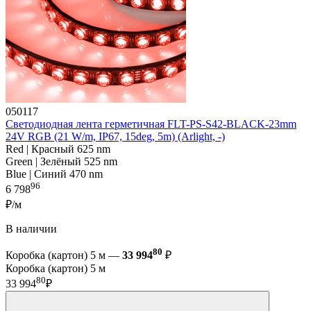
050117
Светодиодная лента герметичная FLT-PS-S42-BLACK-23mm
24V RGB (21 W/m, IP67, 15deg, 5m) (Arlight, -)
Red | Красный 625 nm
Green | Зелёный 525 nm
Blue | Синий 470 nm
96
6 798
₽/м
В наличии
80
Коробка (картон) 5 м —
33 994
₽
Коробка (картон) 5 м
80
33 994
₽