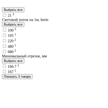
Выбрать все
3
21
Световой поток на 1м, lm/m
Выбрать все
3
100
1
195
2
220
1
480
2
680
Минимальный отрезок, мм
Выбрать все
2
166.7
1
167
Показать 3 товара