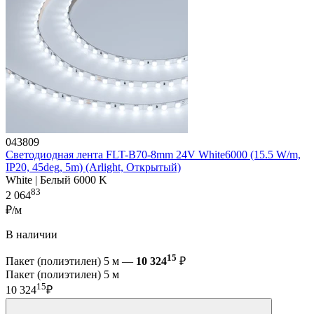
043809
Светодиодная лента FLT-B70-8mm 24V White6000 (15.5 W/m,
IP20, 45deg, 5m) (Arlight, Открытый)
White | Белый 6000 K
83
2 064
₽/м
В наличии
15
Пакет (полиэтилен) 5 м —
10 324
₽
Пакет (полиэтилен) 5 м
15
10 324
₽