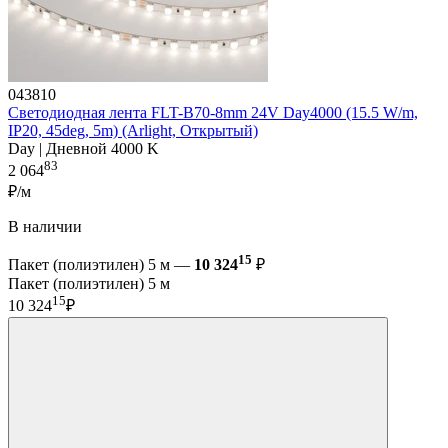
043810
Светодиодная лента FLT-B70-8mm 24V Day4000 (15.5 W/m,
IP20, 45deg, 5m) (Arlight, Открытый)
Day | Дневной 4000 K
83
2 064
₽/м
В наличии
15
Пакет (полиэтилен) 5 м —
10 324
₽
Пакет (полиэтилен) 5 м
15
10 324
₽