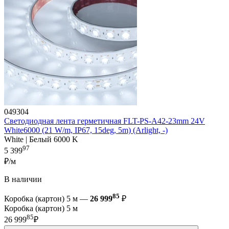
049304
Светодиодная лента герметичная FLT-PS-A42-23mm 24V
White6000 (21 W/m, IP67, 15deg, 5m) (Arlight, -)
White | Белый 6000 K
97
5 399
₽/м
В наличии
85
Коробка (картон) 5 м —
26 999
₽
Коробка (картон) 5 м
85
26 999
₽