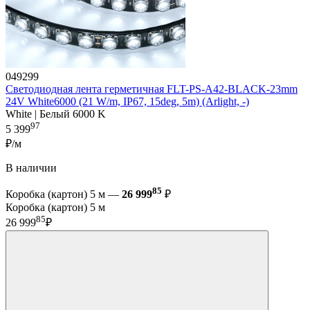
049299
Светодиодная лента герметичная FLT-PS-A42-BLACK-23mm
24V White6000 (21 W/m, IP67, 15deg, 5m) (Arlight, -)
White | Белый 6000 K
97
5 399
₽/м
В наличии
85
Коробка (картон) 5 м —
26 999
₽
Коробка (картон) 5 м
85
26 999
₽