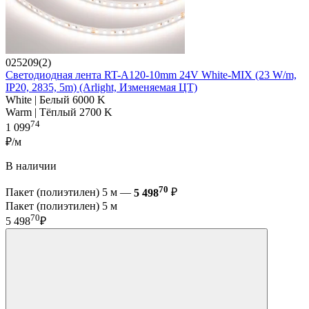
025209(2)
Светодиодная лента RT-A120-10mm 24V White-MIX (23 W/m,
IP20, 2835, 5m) (Arlight, Изменяемая ЦТ)
White | Белый 6000 K
Warm | Тёплый 2700 K
74
1 099
₽/м
В наличии
70
Пакет (полиэтилен) 5 м —
5 498
₽
Пакет (полиэтилен) 5 м
70
5 498
₽