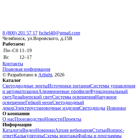
8 (800) 201 57 17
fschel40@gmail.com
Челябинск, ул.Воровского, д.15В
Работаем:
Пн–Cб
11–19
Вс
12–17
Контакты
Правовая информация
© Разработано в
Arlight
, 2026
Каталог
Светодиодные ленты
Источники питания
Системы управления
и автоматизации
Алюминиевые профили
Функциональный
свет
Дизайнерский свет
Системы освещения
Наружное
освещение
Гибкий неон
Светодиодный
декор
Электроустановочные изделия
Светодиоды
Новинки
О компании
О нас
Производство
Новости
Проекты
Информация
Каталоги
Видео
Новинки
Архив вебинаров
Статьи
Вопрос-
ответ
Калькуляторы
Схемы монтажа
Файлы и программы