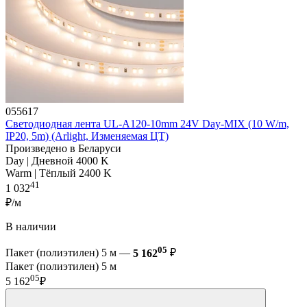
055617
Светодиодная лента UL-A120-10mm 24V Day-MIX (10 W/m,
IP20, 5m) (Arlight, Изменяемая ЦТ)
Произведено в Беларуси
Day | Дневной 4000 K
Warm | Тёплый 2400 K
41
1 032
₽/м
В наличии
05
Пакет (полиэтилен) 5 м —
5 162
₽
Пакет (полиэтилен) 5 м
05
5 162
₽