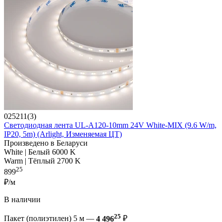
025211(3)
Светодиодная лента UL-A120-10mm 24V White-MIX (9.6 W/m,
IP20, 5m) (Arlight, Изменяемая ЦТ)
Произведено в Беларуси
White | Белый 6000 K
Warm | Тёплый 2700 K
25
899
₽/м
В наличии
25
Пакет (полиэтилен) 5 м —
4 496
₽