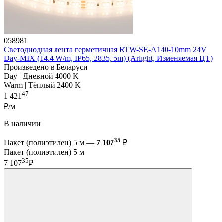
058981
Светодиодная лента герметичная RTW-SE-A140-10mm 24V
Day-MIX (14.4 W/m, IP65, 2835, 5m) (Arlight, Изменяемая ЦТ)
Произведено в Беларуси
Day | Дневной 4000 K
Warm | Тёплый 2400 K
47
1 421
₽/м
В наличии
35
Пакет (полиэтилен) 5 м —
7 107
₽
Пакет (полиэтилен) 5 м
35
7 107
₽