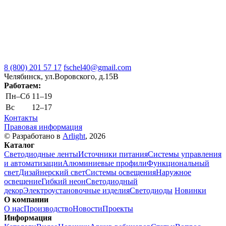
8 (800) 201 57 17
fschel40@gmail.com
Челябинск, ул.Воровского, д.15В
Работаем:
Пн–Cб
11–19
Вс
12–17
Контакты
Правовая информация
© Разработано в
Arlight
, 2026
Каталог
Светодиодные ленты
Источники питания
Системы управления
и автоматизации
Алюминиевые профили
Функциональный
свет
Дизайнерский свет
Системы освещения
Наружное
освещение
Гибкий неон
Светодиодный
декор
Электроустановочные изделия
Светодиоды
Новинки
О компании
О нас
Производство
Новости
Проекты
Информация