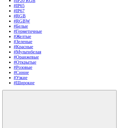
#IP20 RGB
#IP65
#IP67
#RGB
#RGBW
#Белые
#Герметичные
#Желтые
#Зеленые
#Красные
#Мультибелая
#Оранжевые
#Открытые
#Розовые
#Синие
#Узкие
#Широкие