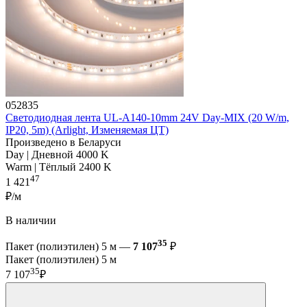
052835
Светодиодная лента UL-A140-10mm 24V Day-MIX (20 W/m,
IP20, 5m) (Arlight, Изменяемая ЦТ)
Произведено в Беларуси
Day | Дневной 4000 K
Warm | Тёплый 2400 K
47
1 421
₽/м
В наличии
35
Пакет (полиэтилен) 5 м —
7 107
₽
Пакет (полиэтилен) 5 м
35
7 107
₽