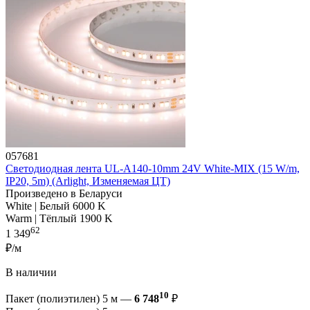
057681
Светодиодная лента UL-A140-10mm 24V White-MIX (15 W/m,
IP20, 5m) (Arlight, Изменяемая ЦТ)
Произведено в Беларуси
White | Белый 6000 K
Warm | Тёплый 1900 K
62
1 349
₽/м
В наличии
10
Пакет (полиэтилен) 5 м —
6 748
₽