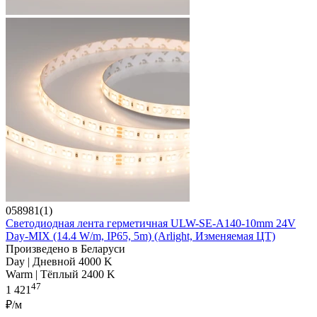
058981(1)
Светодиодная лента герметичная ULW-SE-A140-10mm 24V
Day-MIX (14.4 W/m, IP65, 5m) (Arlight, Изменяемая ЦТ)
Произведено в Беларуси
Day | Дневной 4000 K
Warm | Тёплый 2400 K
47
1 421
₽/м