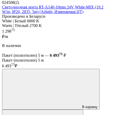
024508(2)
Светодиодная лента RT-A140-10mm 24V White-MIX (19.2
W/m, IP20, 2835, 5m) (Arlight, Изменяемая ЦТ)
Произведено в Беларуси
White | Белый 6000 K
Warm | Тёплый 2700 K
75
1 298
₽/м
В наличии
75
Пакет (полиэтилен) 5 м —
6 493
₽
Пакет (полиэтилен) 5 м
75
6 493
₽
В корзину