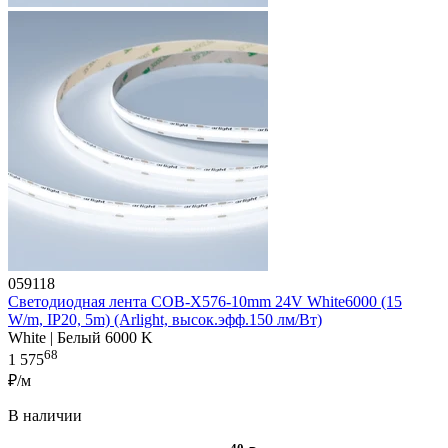
059118
Светодиодная лента COB-X576-10mm 24V White6000 (15
W/m, IP20, 5m) (Arlight, высок.эфф.150 лм/Вт)
White | Белый 6000 K
68
1 575
₽/м
В наличии