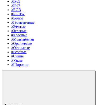
#IP65
#IP67
#RGB
#RGBW
#Белые
#Герметичные
#Желтые
#Зеленые
#Красные
#Мультибелая
#Оранжевые
#Открытые
#Розовые
#Синие
#Узкие
#Широкие