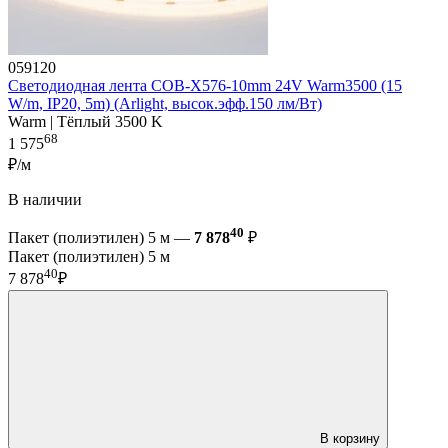
059120
Светодиодная лента COB-X576-10mm 24V Warm3500 (15
W/m, IP20, 5m) (Arlight, высок.эфф.150 лм/Вт)
Warm | Тёплый 3500 K
68
1 575
₽/м
В наличии
40
Пакет (полиэтилен) 5 м —
7 878
₽
Пакет (полиэтилен) 5 м
40
7 878
₽
В корзину