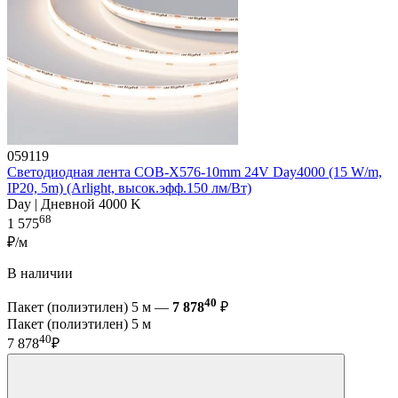
059119
Светодиодная лента COB-X576-10mm 24V Day4000 (15 W/m,
IP20, 5m) (Arlight, высок.эфф.150 лм/Вт)
Day | Дневной 4000 K
68
1 575
₽/м
В наличии
40
Пакет (полиэтилен) 5 м —
7 878
₽
Пакет (полиэтилен) 5 м
40
7 878
₽