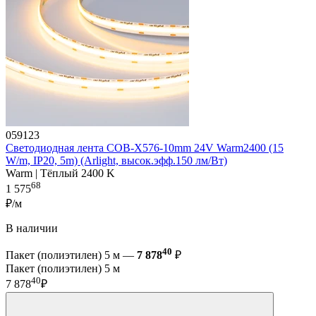
059123
Светодиодная лента COB-X576-10mm 24V Warm2400 (15
W/m, IP20, 5m) (Arlight, высок.эфф.150 лм/Вт)
Warm | Тёплый 2400 K
68
1 575
₽/м
В наличии
40
Пакет (полиэтилен) 5 м —
7 878
₽
Пакет (полиэтилен) 5 м
40
7 878
₽