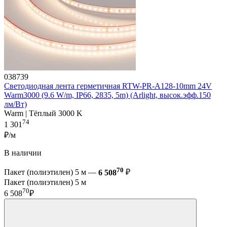
038739
Светодиодная лента герметичная RTW-PR-A128-10mm 24V
Warm3000 (9.6 W/m, IP66, 2835, 5m) (Arlight, высок.эфф.150
лм/Вт)
Warm | Тёплый 3000 K
74
1 301
₽/м
В наличии
70
Пакет (полиэтилен) 5 м —
6 508
₽
Пакет (полиэтилен) 5 м
70
6 508
₽