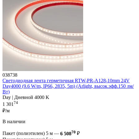
038738
Светодиодная лента герметичная RTW-PR-A128-10mm 24V
Day4000 (9.6 W/m, IP66, 2835, 5m) (Arlight, высок.эфф.150 лм/
Вт)
Day | Дневной 4000 K
74
1 301
₽/м
В наличии
70
Пакет (полиэтилен) 5 м —
6 508
₽