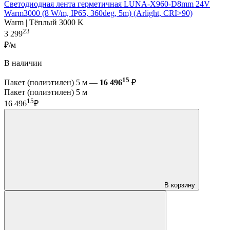
Светодиодная лента герметичная LUNA-X960-D8mm 24V
Warm3000 (8 W/m, IP65, 360deg, 5m) (Arlight, CRI>90)
Warm | Тёплый 3000 K
23
3 299
₽/м
В наличии
15
Пакет (полиэтилен) 5 м —
16 496
₽
Пакет (полиэтилен) 5 м
15
16 496
₽
В корзину