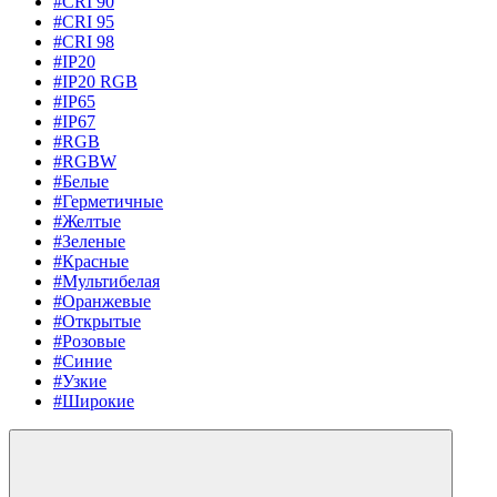
#CRI 90
#CRI 95
#CRI 98
#IP20
#IP20 RGB
#IP65
#IP67
#RGB
#RGBW
#Белые
#Герметичные
#Желтые
#Зеленые
#Красные
#Мультибелая
#Оранжевые
#Открытые
#Розовые
#Синие
#Узкие
#Широкие