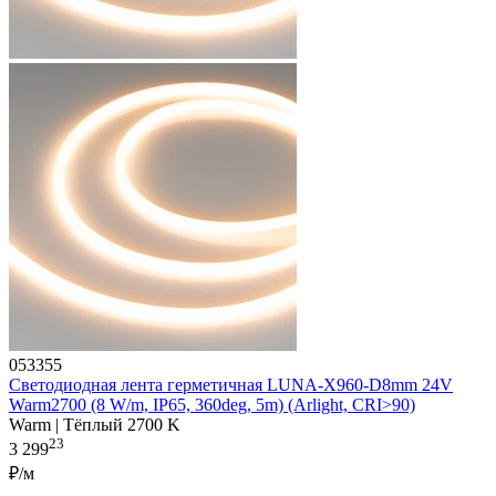
053355
Светодиодная лента герметичная LUNA-X960-D8mm 24V
Warm2700 (8 W/m, IP65, 360deg, 5m) (Arlight, CRI>90)
Warm | Тёплый 2700 K
23
3 299
₽/м