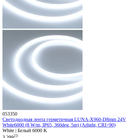
053350
Светодиодная лента герметичная LUNA-X960-D8mm 24V
White6000 (8 W/m, IP65, 360deg, 5m) (Arlight, CRI>90)
White | Белый 6000 K
23
3 299