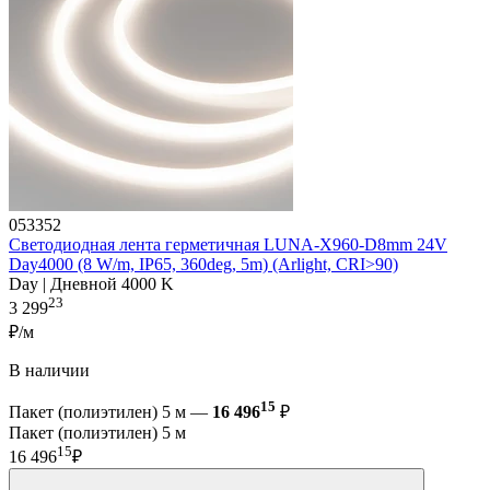
053352
Светодиодная лента герметичная LUNA-X960-D8mm 24V
Day4000 (8 W/m, IP65, 360deg, 5m) (Arlight, CRI>90)
Day | Дневной 4000 K
23
3 299
₽/м
В наличии
15
Пакет (полиэтилен) 5 м —
16 496
₽
Пакет (полиэтилен) 5 м
15
16 496
₽