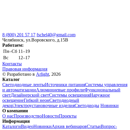
8 (800) 201 57 17
fschel40@gmail.com
Челябинск, ул.Воровского, д.15В
Работаем:
Пн–Cб
11–19
Вс
12–17
Контакты
Правовая информация
© Разработано в
Arlight
, 2026
Каталог
Светодиодные ленты
Источники питания
Системы управления
и автоматизации
Алюминиевые профили
Функциональный
свет
Дизайнерский свет
Системы освещения
Наружное
освещение
Гибкий неон
Светодиодный
декор
Электроустановочные изделия
Светодиоды
Новинки
О компании
О нас
Производство
Новости
Проекты
Информация
Каталоги
Видео
Новинки
Архив вебинаров
Статьи
Вопрос-