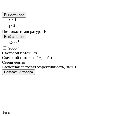
Выбрать все
1
7.2
2
12
Цветовая температура, K
Выбрать все
1
2400
2
9600
Световой поток, lm
Световой поток на 1м, lm/m
Серия ленты
Расчетная световая эффективность, лм/Вт
Показать 3 товара
Теги