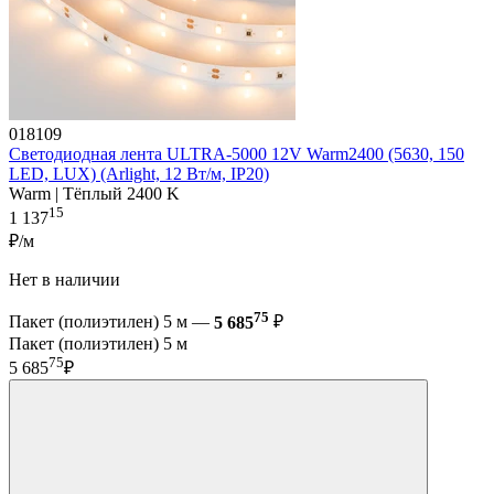
018109
Светодиодная лента ULTRA-5000 12V Warm2400 (5630, 150
LED, LUX) (Arlight, 12 Вт/м, IP20)
Warm | Тёплый 2400 K
15
1 137
₽/м
Нет в наличии
75
Пакет (полиэтилен) 5 м —
5 685
₽
Пакет (полиэтилен) 5 м
75
5 685
₽