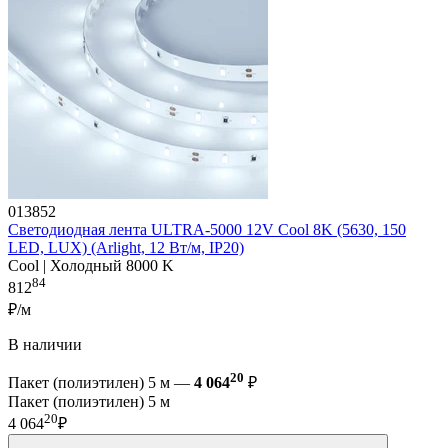
013852
Светодиодная лента ULTRA-5000 12V Cool 8K (5630, 150
LED, LUX) (Arlight, 12 Вт/м, IP20)
Cool | Холодный 8000 K
84
812
₽/м
В наличии
20
Пакет (полиэтилен) 5 м —
4 064
₽
Пакет (полиэтилен) 5 м
20
4 064
₽