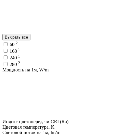
Выбрать все
2
60
1
168
1
240
2
280
Мощность на 1м, W/m
Индекс цветопередачи CRI (Ra)
Цветовая температура, K
Световой поток на 1м, lm/m