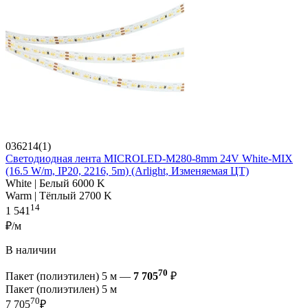
036214(1)
Светодиодная лента MICROLED-M280-8mm 24V White-MIX
(16.5 W/m, IP20, 2216, 5m) (Arlight, Изменяемая ЦТ)
White | Белый 6000 K
Warm | Тёплый 2700 K
14
1 541
₽/м
В наличии
70
Пакет (полиэтилен) 5 м —
7 705
₽
Пакет (полиэтилен) 5 м
70
7 705
₽