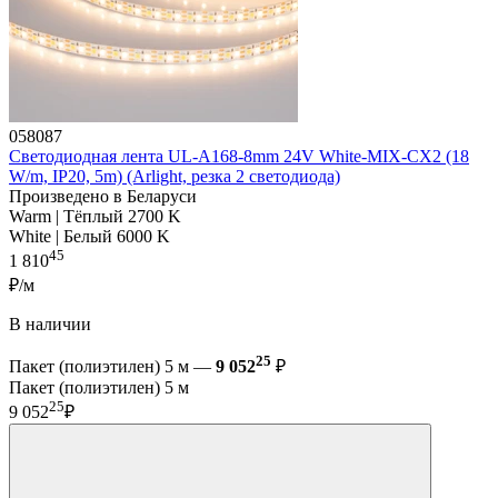
058087
Светодиодная лента UL-A168-8mm 24V White-MIX-CX2 (18
W/m, IP20, 5m) (Arlight, резка 2 светодиода)
Произведено в Беларуси
Warm | Тёплый 2700 K
White | Белый 6000 K
45
1 810
₽/м
В наличии
25
Пакет (полиэтилен) 5 м —
9 052
₽
Пакет (полиэтилен) 5 м
25
9 052
₽