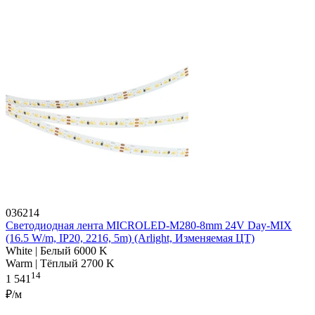
036214
Светодиодная лента MICROLED-M280-8mm 24V Day-MIX
(16.5 W/m, IP20, 2216, 5m) (Arlight, Изменяемая ЦТ)
White | Белый 6000 K
Warm | Тёплый 2700 K
14
1 541
₽/м