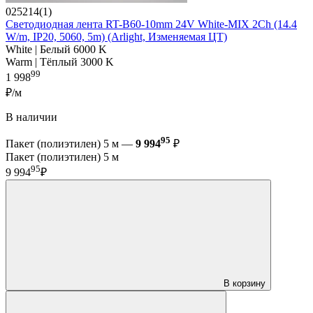
025214(1)
Светодиодная лента RT-B60-10mm 24V White-MIX 2Ch (14.4
W/m, IP20, 5060, 5m) (Arlight, Изменяемая ЦТ)
White | Белый 6000 K
Warm | Тёплый 3000 K
99
1 998
₽/м
В наличии
95
Пакет (полиэтилен) 5 м —
9 994
₽
Пакет (полиэтилен) 5 м
95
9 994
₽
В корзину