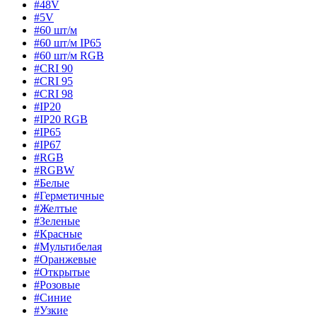
#48V
#5V
#60 шт/м
#60 шт/м IP65
#60 шт/м RGB
#CRI 90
#CRI 95
#CRI 98
#IP20
#IP20 RGB
#IP65
#IP67
#RGB
#RGBW
#Белые
#Герметичные
#Желтые
#Зеленые
#Красные
#Мультибелая
#Оранжевые
#Открытые
#Розовые
#Синие
#Узкие