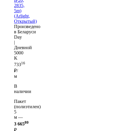
IP20,
2835,
5m)
(Arlight,
Открытый)
Произведено
в Беларуси
Day
|
Дневной
5000
K
16
733
₽/
м
В
наличии
Пакет
(полиэтилен)
5
м —
80
3 665
₽