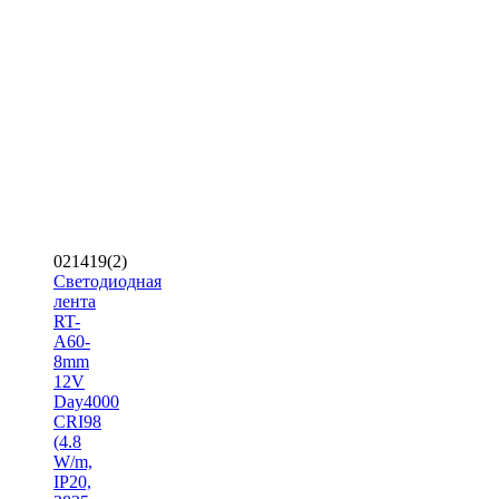
021419(2)
Светодиодная
лента
RT-
A60-
8mm
12V
Day4000
CRI98
(4.8
W/m,
IP20,