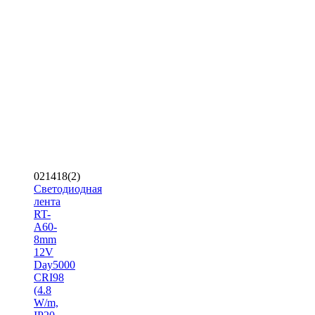
021418(2)
Светодиодная
лента
RT-
A60-
8mm
12V
Day5000
CRI98
(4.8
W/m,