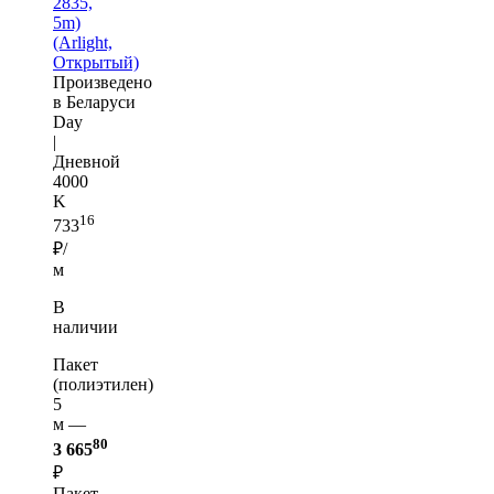
2835,
5m)
(Arlight,
Открытый)
Произведено
в Беларуси
Day
|
Дневной
4000
K
16
733
₽/
м
В
наличии
Пакет
(полиэтилен)
5
м —
80
3 665
₽
Пакет