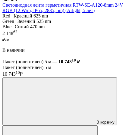
Светодиодная лента герметичная RTW-SE-A120-8mm 24V
RGB (12 W/m, IP65, 2835, 5m) (Arlight, 5 лет)
Red | Красный 625 nm
Green | Зелёный 525 nm
Blue | Синий 470 nm
62
2 148
₽/м
В наличии
10
Пакет (полиэтилен) 5 м —
10 743
₽
Пакет (полиэтилен) 5 м
10
10 743
₽
В корзину