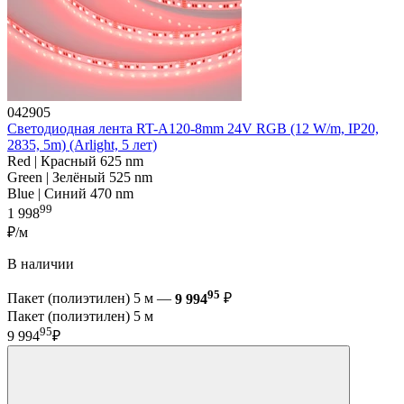
042905
Светодиодная лента RT-A120-8mm 24V RGB (12 W/m, IP20,
2835, 5m) (Arlight, 5 лет)
Red | Красный 625 nm
Green | Зелёный 525 nm
Blue | Синий 470 nm
99
1 998
₽/м
В наличии
95
Пакет (полиэтилен) 5 м —
9 994
₽
Пакет (полиэтилен) 5 м
95
9 994
₽