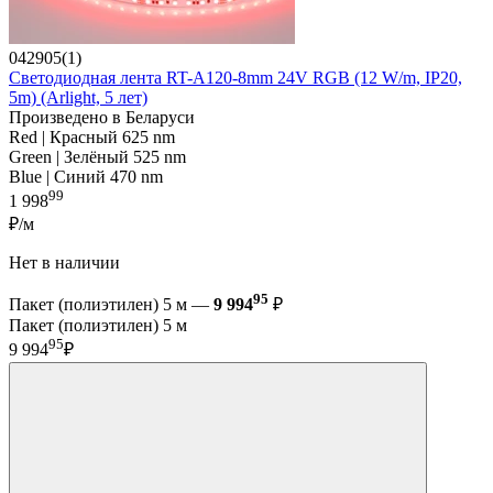
042905(1)
Светодиодная лента RT-A120-8mm 24V RGB (12 W/m, IP20,
5m) (Arlight, 5 лет)
Произведено в Беларуси
Red | Красный 625 nm
Green | Зелёный 525 nm
Blue | Синий 470 nm
99
1 998
₽/м
Нет в наличии
95
Пакет (полиэтилен) 5 м —
9 994
₽
Пакет (полиэтилен) 5 м
95
9 994
₽