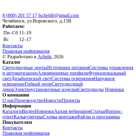
8 (800) 201 57 17
fschel40@gmail.com
Челябинск, ул.Воровского, д.15В
Работаем:
Пн–Cб
11–19
Вс
12–17
Контакты
Правовая информация
© Разработано в
Arlight
, 2026
Каталог
Светодиодные ленты
Источники питания
Системы управления
и автоматизации
Алюминиевые профили
Функциональный
свет
Дизайнерский свет
Системы освещения
Наружное
освещение
Гибкий неон
Светодиодный
декор
Электроустановочные изделия
Светодиоды
Новинки
О компании
О нас
Производство
Новости
Проекты
Информация
Каталоги
Видео
Новинки
Архив вебинаров
Статьи
Вопрос-
ответ
Калькуляторы
Схемы монтажа
Файлы и программы
Покупателям
Контакты
Правовая информация