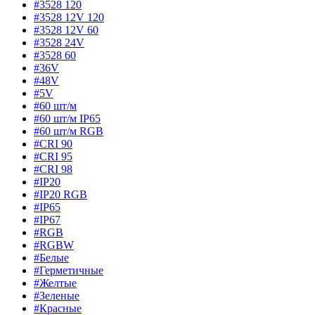
#3528 120
#3528 12V 120
#3528 12V 60
#3528 24V
#3528 60
#36V
#48V
#5V
#60 шт/м
#60 шт/м IP65
#60 шт/м RGB
#CRI 90
#CRI 95
#CRI 98
#IP20
#IP20 RGB
#IP65
#IP67
#RGB
#RGBW
#Белые
#Герметичные
#Желтые
#Зеленые
#Красные