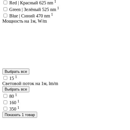
1
Red | Красный 625 nm
1
Green | Зелёный 525 nm
1
Blue | Синий 470 nm
Мощность на 1м, W/m
Выбрать все
1
15
Световой поток на 1м, lm/m
Выбрать все
1
80
1
160
1
350
Показать 1 товар