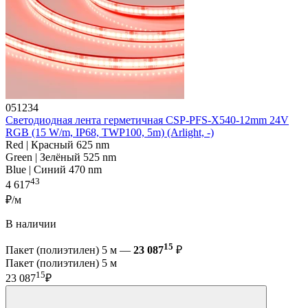
051234
Светодиодная лента герметичная CSP-PFS-X540-12mm 24V
RGB (15 W/m, IP68, TWP100, 5m) (Arlight, -)
Red | Красный 625 nm
Green | Зелёный 525 nm
Blue | Синий 470 nm
43
4 617
₽/м
В наличии
15
Пакет (полиэтилен) 5 м —
23 087
₽
Пакет (полиэтилен) 5 м
15
23 087
₽