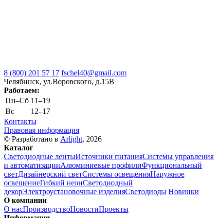
8 (800) 201 57 17
fschel40@gmail.com
Челябинск, ул.Воровского, д.15В
Работаем:
Пн–Cб
11–19
Вс
12–17
Контакты
Правовая информация
© Разработано в
Arlight
, 2026
Каталог
Светодиодные ленты
Источники питания
Системы управления
и автоматизации
Алюминиевые профили
Функциональный
свет
Дизайнерский свет
Системы освещения
Наружное
освещение
Гибкий неон
Светодиодный
декор
Электроустановочные изделия
Светодиоды
Новинки
О компании
О нас
Производство
Новости
Проекты
Информация