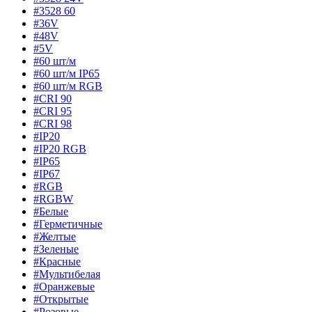
#3528 60
#36V
#48V
#5V
#60 шт/м
#60 шт/м IP65
#60 шт/м RGB
#CRI 90
#CRI 95
#CRI 98
#IP20
#IP20 RGB
#IP65
#IP67
#RGB
#RGBW
#Белые
#Герметичные
#Желтые
#Зеленые
#Красные
#Мультибелая
#Оранжевые
#Открытые
#Розовые