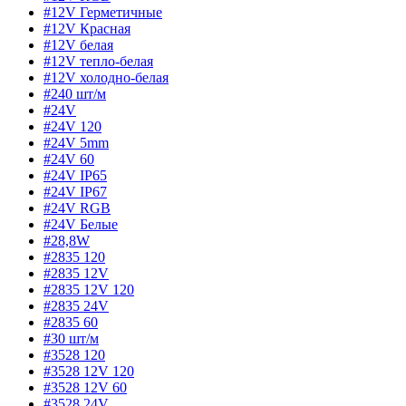
#12V Герметичные
#12V Красная
#12V белая
#12V тепло-белая
#12V холодно-белая
#240 шт/м
#24V
#24V 120
#24V 5mm
#24V 60
#24V IP65
#24V IP67
#24V RGB
#24V Белые
#28,8W
#2835 120
#2835 12V
#2835 12V 120
#2835 24V
#2835 60
#30 шт/м
#3528 120
#3528 12V 120
#3528 12V 60
#3528 24V