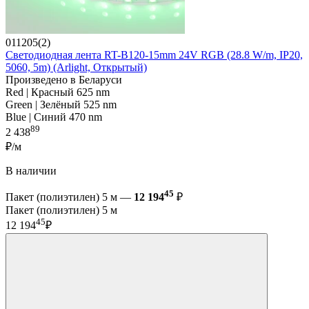
011205(2)
Светодиодная лента RT-B120-15mm 24V RGB (28.8 W/m, IP20,
5060, 5m) (Arlight, Открытый)
Произведено в Беларуси
Red | Красный 625 nm
Green | Зелёный 525 nm
Blue | Синий 470 nm
89
2 438
₽/м
В наличии
45
Пакет (полиэтилен) 5 м —
12 194
₽
Пакет (полиэтилен) 5 м
45
12 194
₽