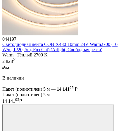
044197
Светодиодная лента COB-X480-10mm 24V Warm2700 (10
W/m, IP20, 5m, FreeCut) (Arlight, Свободная резка)
Warm | Тёплый 2700 K
21
2 828
₽/м
В наличии
05
Пакет (полиэтилен) 5 м —
14 141
₽
Пакет (полиэтилен) 5 м
05
14 141
₽