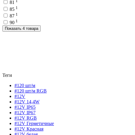
1
81
1
85
1
87
1
90
Показать 4 товара
Теги
#120 шт/м
#120 шт/м RGB
#12V
#12V 14,4W
#12V IP65
#12V IP67
#12V RGB
#12V Герметичные
#12V Красная
#12V белая