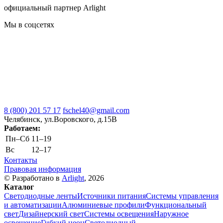
официальный партнер Arlight
Мы в соцсетях
8 (800) 201 57 17
fschel40@gmail.com
Челябинск, ул.Воровского, д.15В
Работаем:
Пн–Cб
11–19
Вс
12–17
Контакты
Правовая информация
© Разработано в
Arlight
, 2026
Каталог
Светодиодные ленты
Источники питания
Системы управления
и автоматизации
Алюминиевые профили
Функциональный
свет
Дизайнерский свет
Системы освещения
Наружное
освещение
Гибкий неон
Светодиодный