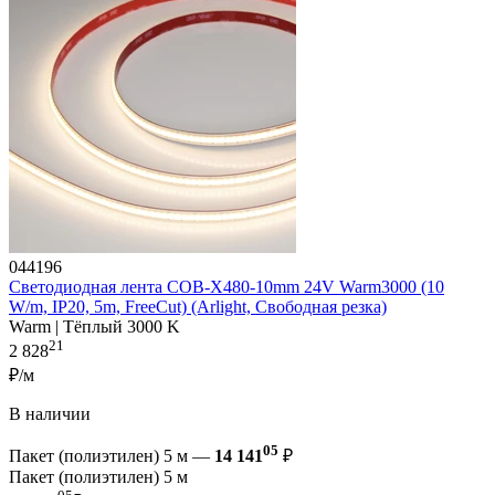
044196
Светодиодная лента COB-X480-10mm 24V Warm3000 (10
W/m, IP20, 5m, FreeCut) (Arlight, Свободная резка)
Warm | Тёплый 3000 K
21
2 828
₽/м
В наличии
05
Пакет (полиэтилен) 5 м —
14 141
₽
Пакет (полиэтилен) 5 м