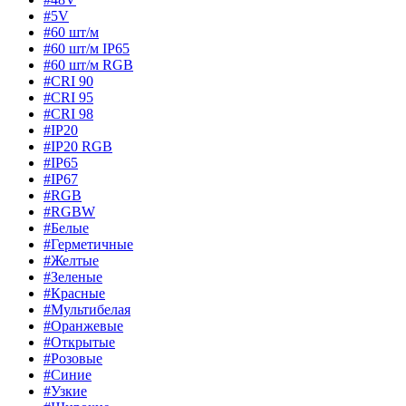
#5V
#60 шт/м
#60 шт/м IP65
#60 шт/м RGB
#CRI 90
#CRI 95
#CRI 98
#IP20
#IP20 RGB
#IP65
#IP67
#RGB
#RGBW
#Белые
#Герметичные
#Желтые
#Зеленые
#Красные
#Мультибелая
#Оранжевые
#Открытые
#Розовые
#Синие
#Узкие