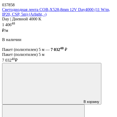
037858
Светодиодная лента COB-X528-8mm 12V Day4000 (11 W/m,
IP20, CSP, 5m) (Arlight, -)
Day | Дневной 4000 K
48
1 406
₽/м
В наличии
40
Пакет (полиэтилен) 5 м —
7 032
₽
Пакет (полиэтилен) 5 м
40
7 032
₽
В корзину