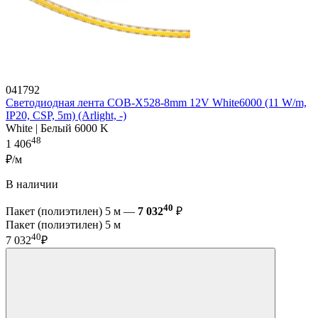
041792
Светодиодная лента COB-X528-8mm 12V White6000 (11 W/m,
IP20, CSP, 5m) (Arlight, -)
White | Белый 6000 K
48
1 406
₽/м
В наличии
40
Пакет (полиэтилен) 5 м —
7 032
₽
Пакет (полиэтилен) 5 м
40
7 032
₽