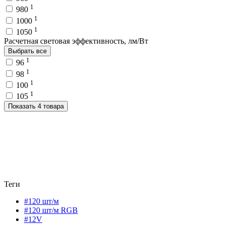
1
980
1
1000
1
1050
Расчетная световая эффективность, лм/Вт
Выбрать все
1
96
1
98
1
100
1
105
Показать 4 товара
Теги
#120 шт/м
#120 шт/м RGB
#12V