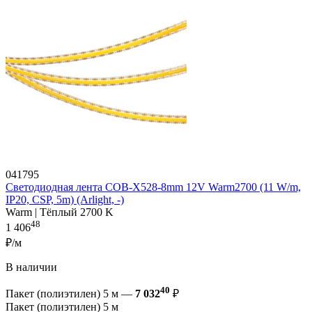
041795
Светодиодная лента COB-X528-8mm 12V Warm2700 (11 W/m,
IP20, CSP, 5m) (Arlight, -)
Warm | Тёплый 2700 K
48
1 406
₽/м
В наличии
40
Пакет (полиэтилен) 5 м —
7 032
₽
Пакет (полиэтилен) 5 м