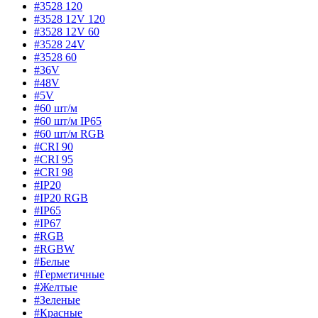
#3528 120
#3528 12V 120
#3528 12V 60
#3528 24V
#3528 60
#36V
#48V
#5V
#60 шт/м
#60 шт/м IP65
#60 шт/м RGB
#CRI 90
#CRI 95
#CRI 98
#IP20
#IP20 RGB
#IP65
#IP67
#RGB
#RGBW
#Белые
#Герметичные
#Желтые
#Зеленые
#Красные