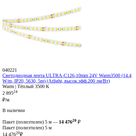
040221
Светодиодная лента ULTRA-C126-10mm 24V Warm3500 (14.4
W/m, IP20, 5630, 5m) (Arlight, высок.эфф.200 лм/Вт)
Warm | Тёплый 3500 K
24
2 895
₽/м
В наличии
20
Пакет (полиэтилен) 5 м —
14 476
₽
Пакет (полиэтилен) 5 м
20
14 476
₽