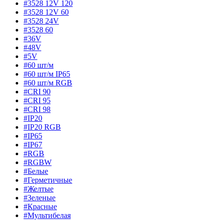
#3528 12V 120
#3528 12V 60
#3528 24V
#3528 60
#36V
#48V
#5V
#60 шт/м
#60 шт/м IP65
#60 шт/м RGB
#CRI 90
#CRI 95
#CRI 98
#IP20
#IP20 RGB
#IP65
#IP67
#RGB
#RGBW
#Белые
#Герметичные
#Желтые
#Зеленые
#Красные
#Мультибелая