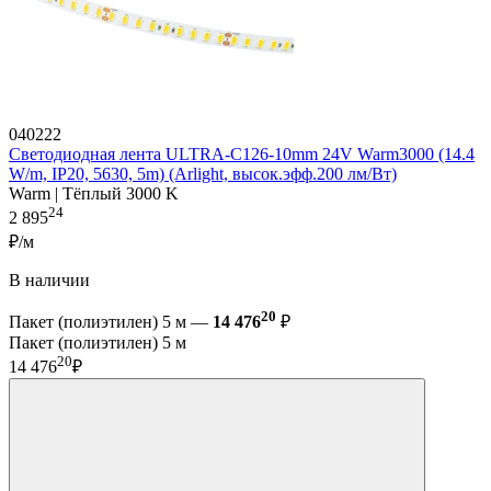
040222
Светодиодная лента ULTRA-C126-10mm 24V Warm3000 (14.4
W/m, IP20, 5630, 5m) (Arlight, высок.эфф.200 лм/Вт)
Warm | Тёплый 3000 K
24
2 895
₽/м
В наличии
20
Пакет (полиэтилен) 5 м —
14 476
₽
Пакет (полиэтилен) 5 м
20
14 476
₽