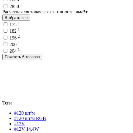
1
2850
Расчетная световая эффективность, лм/Вт
Выбрать все
1
175
1
182
2
196
1
200
1
204
Показать 6 товаров
Теги
#120 шт/м
#120 шт/м RGB
#12V
#12V 14,4W