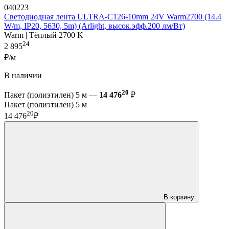
040223
Светодиодная лента ULTRA-C126-10mm 24V Warm2700 (14.4
W/m, IP20, 5630, 5m) (Arlight, высок.эфф.200 лм/Вт)
Warm | Тёплый 2700 K
24
2 895
₽/м
В наличии
20
Пакет (полиэтилен) 5 м —
14 476
₽
Пакет (полиэтилен) 5 м
20
14 476
₽
В корзину