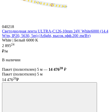
040218
Светодиодная лента ULTRA-C126-10mm 24V White6000 (14.4
W/m, IP20, 5630, 5m) (Arlight, высок.эфф.200 лм/Вт)
White | Белый 6000 K
24
2 895
₽/м
В наличии
20
Пакет (полиэтилен) 5 м —
14 476
₽
Пакет (полиэтилен) 5 м
20
14 476
₽