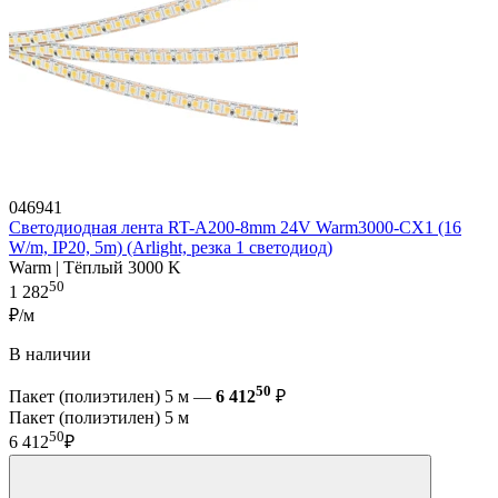
046941
Светодиодная лента RT-A200-8mm 24V Warm3000-CX1 (16
W/m, IP20, 5m) (Arlight, резка 1 светодиод)
Warm | Тёплый 3000 K
50
1 282
₽/м
В наличии
50
Пакет (полиэтилен) 5 м —
6 412
₽
Пакет (полиэтилен) 5 м
50
6 412
₽