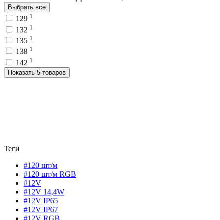
Выбрать все
1
129
1
132
1
135
1
138
1
142
Показать 5 товаров
Теги
#120 шт/м
#120 шт/м RGB
#12V
#12V 14,4W
#12V IP65
#12V IP67
#12V RGB