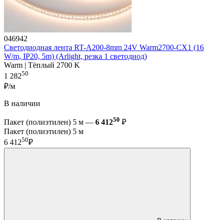
046942
Светодиодная лента RT-A200-8mm 24V Warm2700-CX1 (16
W/m, IP20, 5m) (Arlight, резка 1 светодиод)
Warm | Тёплый 2700 K
50
1 282
₽/м
В наличии
50
Пакет (полиэтилен) 5 м —
6 412
₽
Пакет (полиэтилен) 5 м
50
6 412
₽