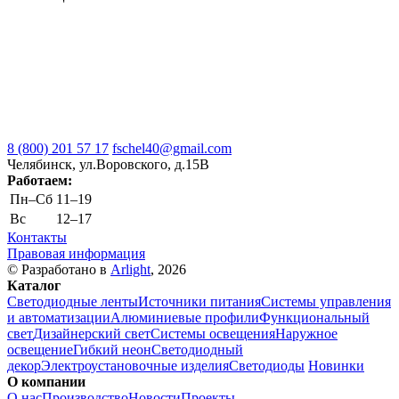
8 (800) 201 57 17
fschel40@gmail.com
Челябинск, ул.Воровского, д.15В
Работаем:
Пн–Cб
11–19
Вс
12–17
Контакты
Правовая информация
© Разработано в
Arlight
, 2026
Каталог
Светодиодные ленты
Источники питания
Системы управления
и автоматизации
Алюминиевые профили
Функциональный
свет
Дизайнерский свет
Системы освещения
Наружное
освещение
Гибкий неон
Светодиодный
декор
Электроустановочные изделия
Светодиоды
Новинки
О компании
О нас
Производство
Новости
Проекты