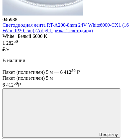
046938
Светодиодная лента RT-A200-8mm 24V White6000-CX1 (16
W/m, IP20, 5m) (Arlight, резка 1 светодиод)
White | Белый 6000 K
50
1 282
₽/м
В наличии
50
Пакет (полиэтилен) 5 м —
6 412
₽
Пакет (полиэтилен) 5 м
50
6 412
₽
В корзину