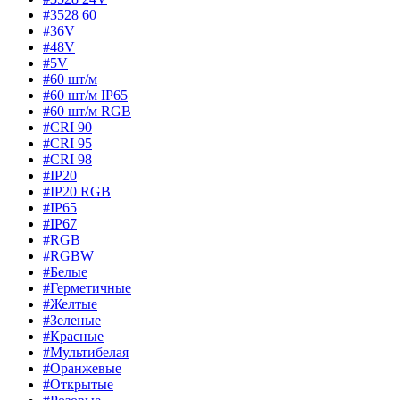
#3528 60
#36V
#48V
#5V
#60 шт/м
#60 шт/м IP65
#60 шт/м RGB
#CRI 90
#CRI 95
#CRI 98
#IP20
#IP20 RGB
#IP65
#IP67
#RGB
#RGBW
#Белые
#Герметичные
#Желтые
#Зеленые
#Красные
#Мультибелая
#Оранжевые
#Открытые