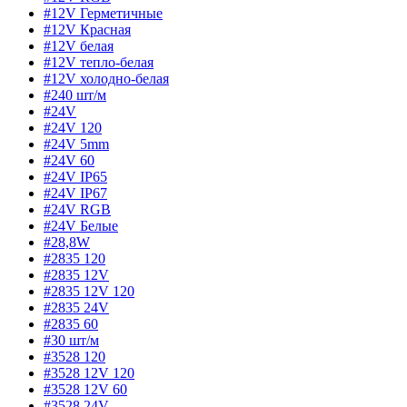
#12V Герметичные
#12V Красная
#12V белая
#12V тепло-белая
#12V холодно-белая
#240 шт/м
#24V
#24V 120
#24V 5mm
#24V 60
#24V IP65
#24V IP67
#24V RGB
#24V Белые
#28,8W
#2835 120
#2835 12V
#2835 12V 120
#2835 24V
#2835 60
#30 шт/м
#3528 120
#3528 12V 120
#3528 12V 60
#3528 24V