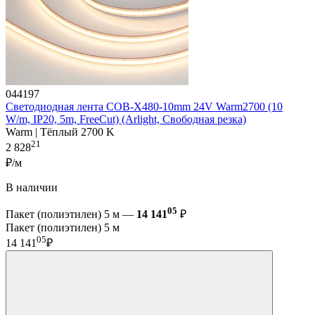
044197
Светодиодная лента COB-X480-10mm 24V Warm2700 (10
W/m, IP20, 5m, FreeCut) (Arlight, Свободная резка)
Warm | Тёплый 2700 K
21
2 828
₽/м
В наличии
05
Пакет (полиэтилен) 5 м —
14 141
₽
Пакет (полиэтилен) 5 м
05
14 141
₽