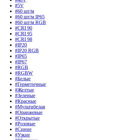
#5V
#60 шт/м
#60 шт/м IP65
#60 шт/м RGB
#CRI 90
#CRI 95
#CRI 98
#IP20
#IP20 RGB
#IP65
#IP67
#RGB
#RGBW
#Белые
#Герметичные
#Желтые
#Зеленые
#Красные
#Мультибелая
#Оранжевые
#Открытые
#Розовые
#Синие
#Узкие