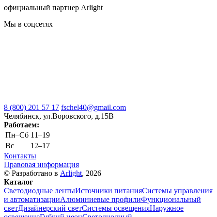
официальный партнер Arlight
Мы в соцсетях
8 (800) 201 57 17
fschel40@gmail.com
Челябинск, ул.Воровского, д.15В
Работаем:
Пн–Cб
11–19
Вс
12–17
Контакты
Правовая информация
© Разработано в
Arlight
, 2026
Каталог
Светодиодные ленты
Источники питания
Системы управления
и автоматизации
Алюминиевые профили
Функциональный
свет
Дизайнерский свет
Системы освещения
Наружное
освещение
Гибкий неон
Светодиодный