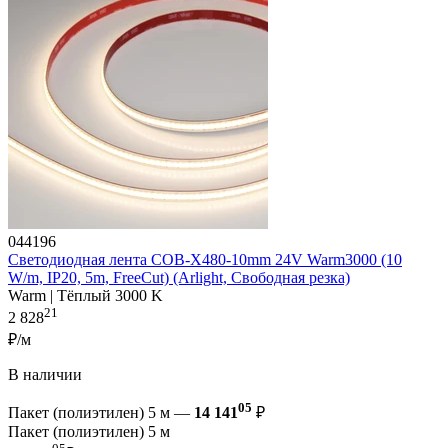
044196
Светодиодная лента COB-X480-10mm 24V Warm3000 (10
W/m, IP20, 5m, FreeCut) (Arlight, Свободная резка)
Warm | Тёплый 3000 K
21
2 828
₽/м
В наличии
05
Пакет (полиэтилен) 5 м —
14 141
₽
Пакет (полиэтилен) 5 м