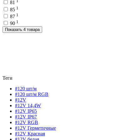
1
81
1
85
1
87
1
90
Показать 4 товара
Теги
#120 шт/м
#120 шт/м RGB
#12V
#12V 14,4W
#12V IP65
#12V IP67
#12V RGB
#12V Герметичные
#12V Красная
#12V белая